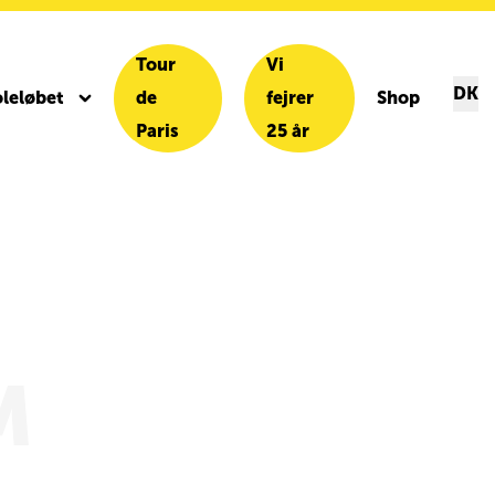
Tour
Vi
DK
leløbet
de
fejrer
Shop
Paris
25 år
M