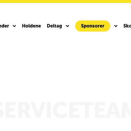
eder
Holdene
Deltag
Sponsorer
Sko
to ICR
Team Rynkeby Gravel 2027
SERVICETEA