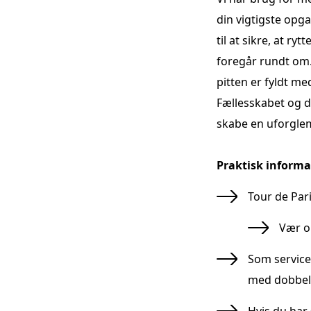
din vigtigste opg
til at sikre, at r
foregår rundt om
pitten er fyldt m
Fællesskabet og de
skabe en uforglemm
Praktisk informa
Tour de Pari
Vær o
Som service
med dobbelt