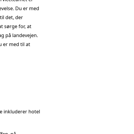
evelse.
Du er med
il det, der
 sørge for, at
ag på landevejen.
 er med til at
 inkluderer hotel