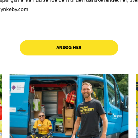
 spørgsmål kan du sende dem til den danske landechef, Stef
rynkeby.com
ANSØG HER