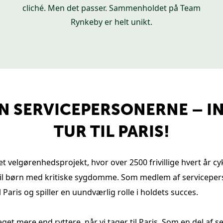
cliché.
Men det passer.
Sammenholdet på Team
Rynkeby er helt unikt.
N SERVICEPERSONERNE – I
TUR TIL PARIS!
 velgørenhedsprojekt, hvor over 2500 frivillige hvert år cykle
il børn med kritiske sygdomme. Som medlem af servicepers
l Paris og spiller en uundværlig rolle i holdets succes.
get mere end ryttere, når vi tager til Paris.
Som en del af s