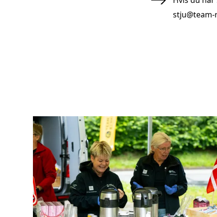
Hvis du har
stju@team-