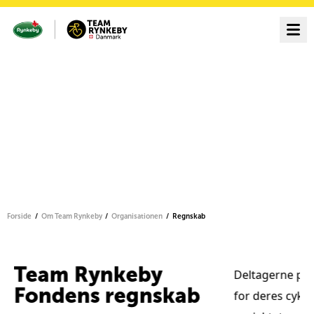
Forside
Om Team Rynkeby
Organisationen
Regnskab
Team Rynkeby
elv
Deltagerne på 
Fondens regnskab
for deres cykel