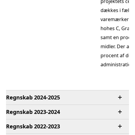
projektets cen
via
dækkes i fælles
varemærkerne
e
hohes C, Grani
samt en procen
midler. Der an
procent af de i
administration
Regnskab 2024-2025
Regnskab 2023-2024
Regnskab 2022-2023