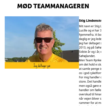
MØD TEAMMANAGEREN
Stig Lindenstrø
Mit navn er Stig Lind
Lucille og vi har 3 dej
hjemmefra. Vi bor i L
org.
daglig er jeg leder a
st i
Jeg har deltaget som
2013, og på Søhøjlan
Sidste år og i år, er
Søhøjlandet.
r
Men Team Rynkeby ha
 for
om det hold vi skabe
ger
at samle penge ind t
b.
os i god cykelform, o
g de
For mig handler det
-
store. Det handler o
et
men også gøre en fo
e
handler om fællessk
, og
overskud til hinande
når vejen bliver ste
rammer for at mennes