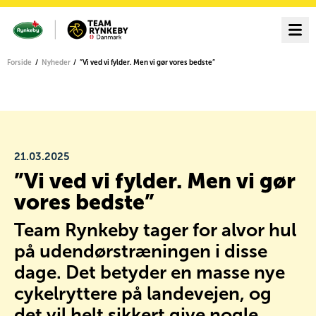
Forside
Nyheder
”Vi ved vi fylder. Men vi gør vores bedste”
21.03.2025
”Vi ved vi fylder. Men vi gør
vores bedste”
Team Rynkeby tager for alvor hul
på udendørstræningen i disse
dage. Det betyder en masse nye
cykelryttere på landevejen, og
det vil helt sikkert give nogle