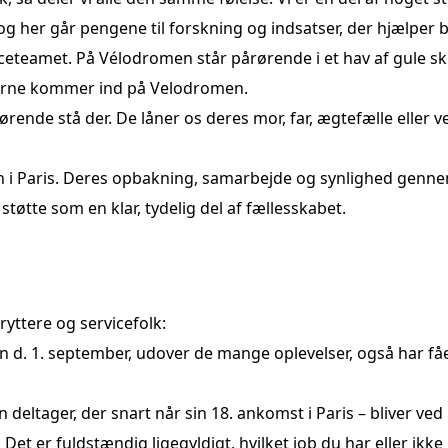
, og her går pengene til forskning og indsatser, der hjælper
eamet. På Vélodromen står pårørende i et hav af gule skilte
ytterne kommer ind på Velodromen.
rende stå der. De låner os deres mor, far, ægtefælle eller
n i Paris. Deres opbakning, samarbejde og synlighed gen
støtte som en klar, tydelig del af fællesskabet.
ryttere og servicefolk:
iden d. 1. september, udover de mange oplevelser, også har f
deltager, der snart når sin 18. ankomst i Paris – bliver ved
. Det er fuldstændig ligegyldigt, hvilket job du har eller i