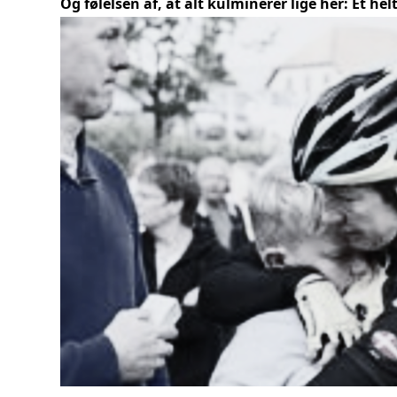
Og følelsen af, at alt kulminerer lige her: Et he
FAQ