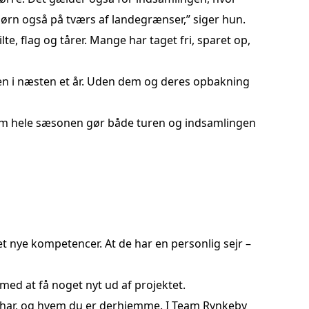
 børn også på tværs af landegrænser,” siger hun.
, flag og tårer. Mange har taget fri, sparet op,
 ven i næsten et år. Uden dem og deres opbakning
nem hele sæsonen gør både turen og indsamlingen
ået nye kompetencer. At de har en personlig sejr –
 med at få noget nyt ud af projektet.
kke har, og hvem du er derhjemme. I Team Rynkeby