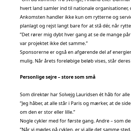
hvert land samler ind til nationale organisationer
Ankomsten handler ikke kun om rytterne og servicet
planlagt og rejst langt bare for at stå dér, når r
”Det rører mig dybt hver gang at se de mange pårø
var projektet ikke det samme.”
Sponsorerne er også en afgørende del af energie
mulig. Når årets foreløbige beløb vises, står deres 
Personlige sejre – store som små
Som direktør har Solvejg Lauridsen ét håb for alle 
”Jeg håber, at alle står i Paris og mærker, at de s
om den er stor eller lille.”
Nogle cykler med for første gang. Andre – som den 
”Når vi mødes på cyklen, er vi alle det samme sted