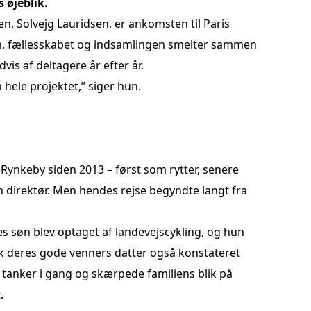
 øjeblik.
, Solvejg Lauridsen, er ankomsten til Paris
ngen, fællesskabet og indsamlingen smelter sammen
dvis af deltagere år efter år.
 hele projektet,” siger hun.
 Rynkeby siden 2013 – først som rytter, senere
 direktør. Men hendes rejse begyndte langt fra
søn blev optaget af landevejscykling, og hun
k deres gode venners datter også konstateret
 tanker i gang og skærpede familiens blik på
t.