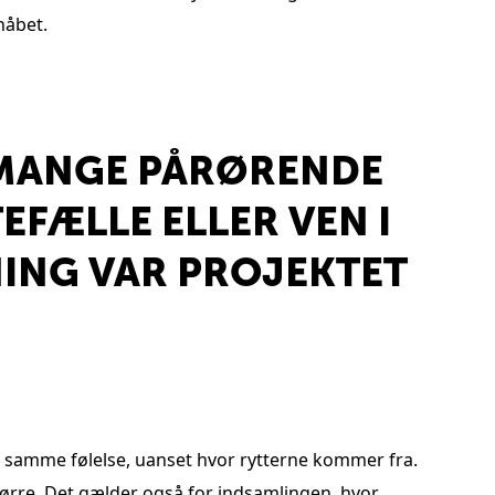
håbet.
E MANGE PÅRØRENDE
EFÆLLE ELLER VEN I
NING VAR PROJEKTET
en samme følelse, uanset hvor rytterne kommer fra.
større. Det gælder også for indsamlingen, hvor