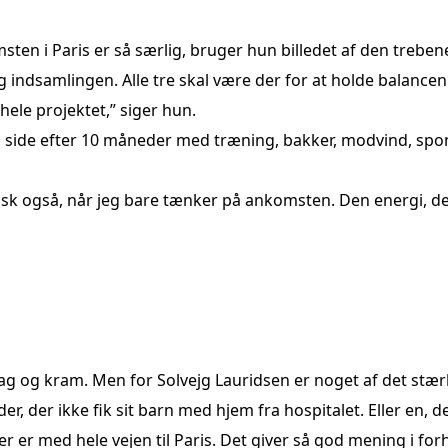
sten i Paris er så særlig, bruger hun billedet af den trebe
indsamlingen. Alle tre skal være der for at holde balancen i 
 hele projektet,” siger hun.
m side efter 10 måneder med træning, bakker, modvind, spon
tisk også, når jeg bare tænker på ankomsten. Den energi, der 
 flag og kram. Men for Solvejg Lauridsen er noget af det stær
er, der ikke fik sit barn med hjem fra hospitalet. Eller en, 
 er med hele vejen til Paris. Det giver så god mening i forhold