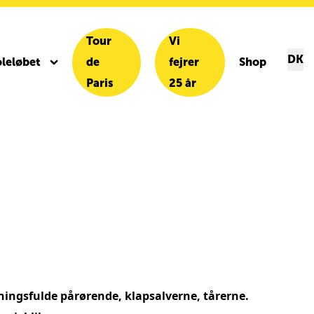
Tour
Vi
DK
leløbet
de
fejrer
Shop
Paris
25 år
ntningsfulde pårørende, klapsalverne, tårerne.