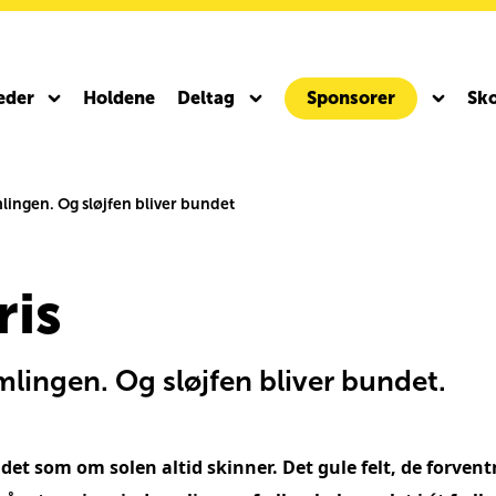
eder
Holdene
Deltag
Sponsorer
Sko
lingen. Og sløjfen bliver bundet
to ICR
Team Rynkeby Gravel 2027
ris
lingen. Og sløjfen bliver bundet.
 det som om solen altid skinner. Det gule felt, de forve