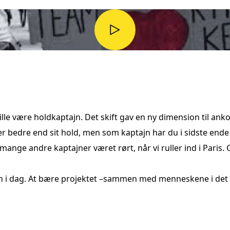
lle være holdkaptajn. Det skift gav en ny dimension til anko
er bedre end sit hold, men som kaptajn har du i sidste ende a
ge andre kaptajner været rørt, når vi ruller ind i Paris. Gl
en i dag. At bære projektet –sammen med menneskene i det –