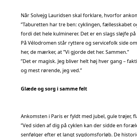
Når Solvejg Lauridsen skal forklare, hvorfor ankom
”Taburetten har tre ben: cyklingen, fællesskabet og 
fordi det hele kulminerer. Det er en slags sløjfe på
På Vélodromen står ryttere og servicefolk side o
her, de mærker, at ”Vi gjorde det her. Sammen.”
”Det er magisk. Jeg bliver helt høj hver gang – fak
og mest rørende, jeg ved.”
Glæde og sorg i samme felt
Ankomsten i Paris er fyldt med jubel, gule trøjer,
”Ved siden af dig på cyklen kan der sidde en foræld
senfølger efter et langt sygdomsforløb. De historier