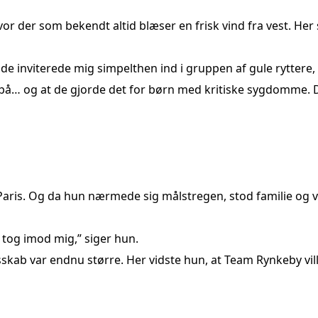
vor der som bekendt altid blæser en frisk vind fra vest. He
de inviterede mig simpelthen ind i gruppen af gule ryttere, 
og at de gjorde det for børn med kritiske sygdomme. Det g
 Paris. Og da hun nærmede sig målstregen, stod familie og v
g tog imod mig,” siger hun.
sskab var endnu større. Her vidste hun, at Team Rynkeby vill