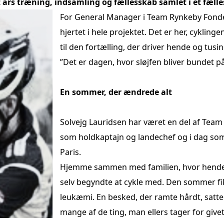
lt års træning, indsamling og fællesskab samlet i ét fælles
For General Manager i Team Rynkeby Fonden
hjertet i hele projektet. Det er her, cykli
til den fortælling, der driver hende og tusin
”Det er dagen, hvor sløjfen bliver bundet på
En sommer, der ændrede alt
Solvejg Lauridsen har været en del af Team
som holdkaptajn og landechef og i dag som
Paris.
Hjemme sammen med familien, hvor hendes 
selv begyndte at cykle med. Den sommer fi
leukæmi. En besked, der ramte hårdt, satte
mange af de ting, man ellers tager for give