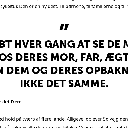
keltur. Den er en hyldest. Til børnene, til familierne og til 
BT HVER GANG AT SE D
 OS DERES MOR, FAR, ÆGT
N DEM OG DERES OPBAK
IKKE DET SAMME.
r det frem
d hold på tværs af flere lande. Alligevel oplever Solvejg d
 så deler vi alle den samme følelse. Vi er en del af noget 