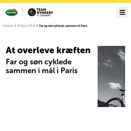
Forside
Vi fejrer 25 år
Far og søn cyklede sammen til Paris
At overleve kræften
 i
Far og søn cyklede
sammen i mål i Paris
r
m,