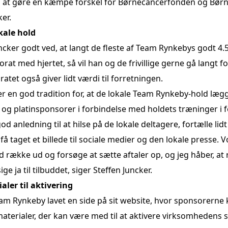
til at gøre en kæmpe forskel for Børnecancerfonden og Bø
ker.
kale hold
ncker godt ved, at langt de fleste af Team Rynkebys godt 4
rat med hjertet, så vil han og de frivillige gerne gå langt f
ratet også giver lidt værdi til forretningen.
er en god tradition for, at de lokale Team Rynkeby-hold lægg
 og platinsponsorer i forbindelse med holdets træninger i f
god anledning til at hilse på de lokale deltagere, fortælle lid
 taget et billede til sociale medier og den lokale presse. V
række ud og forsøge at sætte aftaler op, og jeg håber, at
ge ja til tilbuddet, siger Steffen Juncker.
ler til aktivering
am Rynkeby lavet
en side på sit website
, hvor sponsorerne 
aterialer, der kan være med til at aktivere virksomhedens 