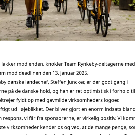
 lakker mod enden, knokler Team Rynkeby-deltagerne med a
em mod deadlinen den 13. januar 2025.
by danske landechef, Steffen Juncker, er der godt gang i
ne på de danske hold, og han er ret optimistisk i forhold til
ltrøjer fyldt op med gavmilde virksomheders logoer.
ftigt ud i øjeblikket. Der bliver gjort en enorm indsats blandt
 respons, vi får fra sponsorerne, er virkelig positiv. Vi ko
ste virksomheder kender os og ved, at de mange penge, so