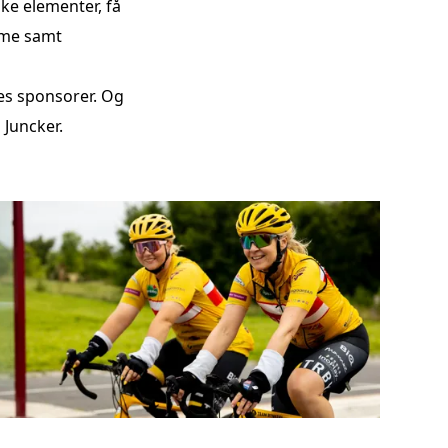
ke elementer, få
orme samt
res sponsorer. Og
n Juncker.