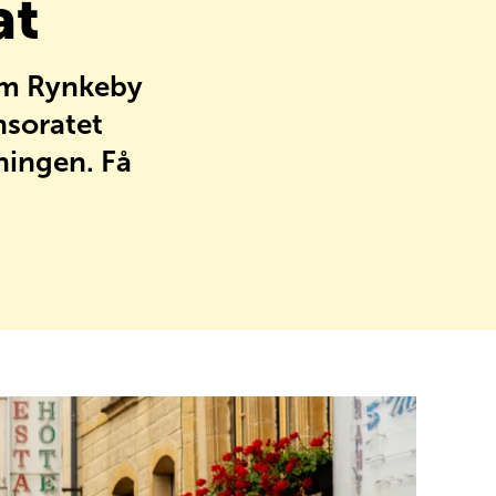
at
eam Rynkeby
nsoratet
tningen. Få