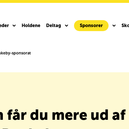
eder
Holdene
Deltag
Sponsorer
Sko
ynkeby-sponsorat
to ICR
Team Rynkeby Gravel 2027
 får du mere ud af 