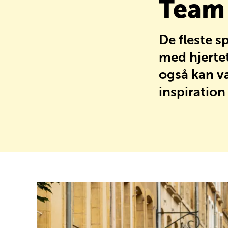
Team
FAQ
De fleste s
med hjertet
også kan væ
inspiration 