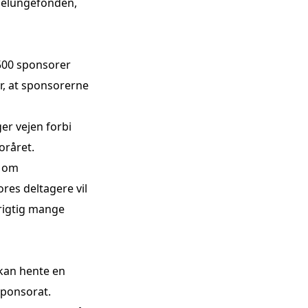
rnelungefonden,
.500 sponsorer
or, at sponsorerne
er vejen forbi
oråret.
t om
ores deltagere vil
 rigtig mange
kan hente en
sponsorat.