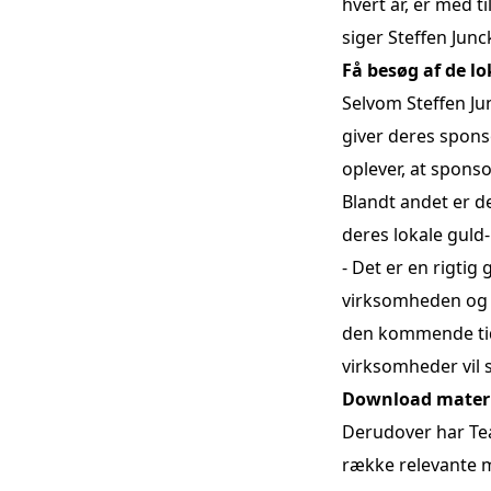
hvert år, er med 
siger Steffen Junc
Få besøg af de lo
Selvom Steffen Ju
giver deres sponso
oplever, at sponso
Blandt andet er d
deres lokale guld-
- Det er en rigtig 
virksomheden og få
den kommende tid 
virksomheder vil si
Download materia
Derudover har Te
række relevante m