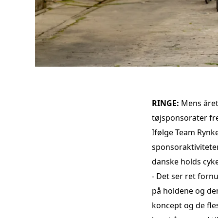
RINGE
:
Mens året
tøjsponsorater fr
Ifølge Team Rynke
sponsoraktiviteter
danske holds cyke
- Det ser ret fornu
på holdene og den
koncept og de fle