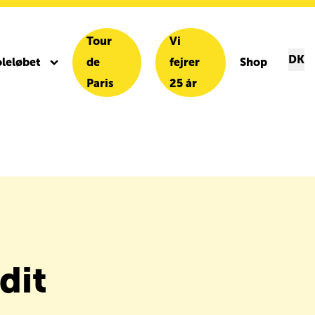
Tour
Vi
DK
leløbet
de
fejrer
Shop
Paris
25 år
dit