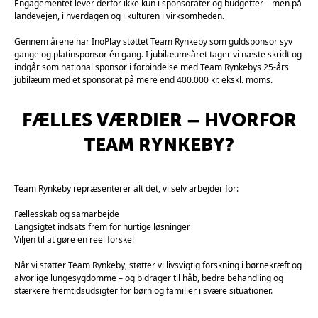
Engagementet lever derfor ikke kun i sponsorater og budgetter – men på
landevejen, i hverdagen og i kulturen i virksomheden.
Gennem årene har InoPlay støttet Team Rynkeby som guldsponsor syv
gange og platinsponsor én gang. I jubilæumsåret tager vi næste skridt og
indgår som national sponsor i forbindelse med Team Rynkebys 25-års
jubilæum med et sponsorat på mere end 400.000 kr. ekskl. moms.
FÆLLES VÆRDIER – HVORFOR
TEAM RYNKEBY?
Team Rynkeby repræsenterer alt det, vi selv arbejder for:
Fællesskab og samarbejde
Langsigtet indsats frem for hurtige løsninger
Viljen til at gøre en reel forskel
Når vi støtter Team Rynkeby, støtter vi livsvigtig forskning i børnekræft og
alvorlige lungesygdomme – og bidrager til håb, bedre behandling og
stærkere fremtidsudsigter for børn og familier i svære situationer.