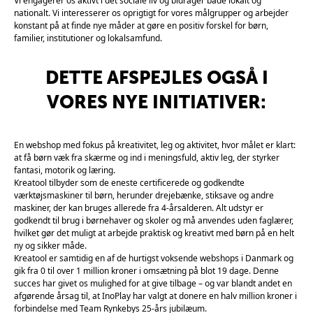
Vi engagerer os aktivt i det sociale liv og bidrager både lokalt og
nationalt. Vi interesserer os oprigtigt for vores målgrupper og arbejder
konstant på at finde nye måder at gøre en positiv forskel for børn,
familier, institutioner og lokalsamfund.
DETTE AFSPEJLES OGSÅ I
VORES NYE INITIATIVER:
En webshop med fokus på kreativitet, leg og aktivitet, hvor målet er klart:
at få børn væk fra skærme og ind i meningsfuld, aktiv leg, der styrker
fantasi, motorik og læring.
Kreatool tilbyder som de eneste certificerede og godkendte
værktøjsmaskiner til børn, herunder drejebænke, stiksave og andre
maskiner, der kan bruges allerede fra 4-årsalderen. Alt udstyr er
godkendt til brug i børnehaver og skoler og må anvendes uden faglærer,
hvilket gør det muligt at arbejde praktisk og kreativt med børn på en helt
ny og sikker måde.
Kreatool er samtidig en af de hurtigst voksende webshops i Danmark og
gik fra 0 til over 1 million kroner i omsætning på blot 19 dage. Denne
succes har givet os mulighed for at give tilbage – og var blandt andet en
afgørende årsag til, at InoPlay har valgt at donere en halv million kroner i
forbindelse med Team Rynkebys 25-års jubilæum.