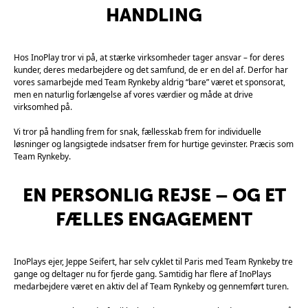
HANDLING
Hos InoPlay tror vi på, at stærke virksomheder tager ansvar – for deres
kunder, deres medarbejdere og det samfund, de er en del af. Derfor har
vores samarbejde med Team Rynkeby aldrig “bare” været et sponsorat,
men en naturlig forlængelse af vores værdier og måde at drive
virksomhed på.
Vi tror på handling frem for snak, fællesskab frem for individuelle
løsninger og langsigtede indsatser frem for hurtige gevinster. Præcis som
Team Rynkeby.
EN PERSONLIG REJSE – OG ET
FÆLLES ENGAGEMENT
InoPlays ejer, Jeppe Seifert, har selv cyklet til Paris med Team Rynkeby tre
gange og deltager nu for fjerde gang. Samtidig har flere af InoPlays
medarbejdere været en aktiv del af Team Rynkeby og gennemført turen.