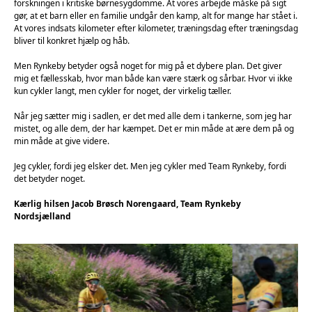
forskningen i kritiske børnesygdomme. At vores arbejde måske på sigt
gør, at et barn eller en familie undgår den kamp, alt for mange har stået i.
At vores indsats kilometer efter kilometer, træningsdag efter træningsdag
bliver til konkret hjælp og håb.
Men Rynkeby betyder også noget for mig på et dybere plan. Det giver
mig et fællesskab, hvor man både kan være stærk og sårbar. Hvor vi ikke
kun cykler langt, men cykler for noget, der virkelig tæller.
Når jeg sætter mig i sadlen, er det med alle dem i tankerne, som jeg har
mistet, og alle dem, der har kæmpet. Det er min måde at ære dem på og
min måde at give videre.
Jeg cykler, fordi jeg elsker det. Men jeg cykler med Team Rynkeby, fordi
det betyder noget.
Kærlig hilsen Jacob Brøsch Norengaard, Team Rynkeby
Nordsjælland