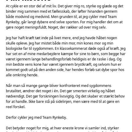
At cykle er en stor del af mit liv. Det giver mig ro, styrke og glæde og det
binder mig sammen med et fællesskab, der løfter hinanden gennem
både modvind og medvind. Men grunden til, at jeg cykler med Team
Rynkeby, går langt dybere end selve sporten. For mig handler det om at
gøre noget meningsfuldt. Noget, der rækker ud over mig selv.
Jeg har haft kræft tæt inde på livet mere, end jeg havde håbet nogen
skulle opleve. Jeg har mistet både min mor, min kones mor og min
biologiske far til sygdommen. En klassekammerat døde også af kræft. Jeg
har set en af mine medarbejdere kæmpe for sine to børn, som begge har
været igennem lange behandlingsforløb heldigvis er de raske i dag. Og
min bedste vens kone har været igennem brystkræft, og selvom hun er
kommet godt ud på den anden side, har hendes forløb sat dybe spor hos
alle omkring hende.
Når man så mange gange bliver konfronteret med sygdommens
brutalitet, ændrer det noget i én. Det gør smerten virkelig og håbet
nødvendigt. Det gør forskningen livsvigtig. Og det skaber et stærkt behov
for at handle. Ikke bare stå på sidelinjen, men være med til at gøre en
reel forskel.
Derfor cykler jeg med Team Rynkeby.
Det betyder noget for mig, at hver eneste krone vi samler ind, styrker