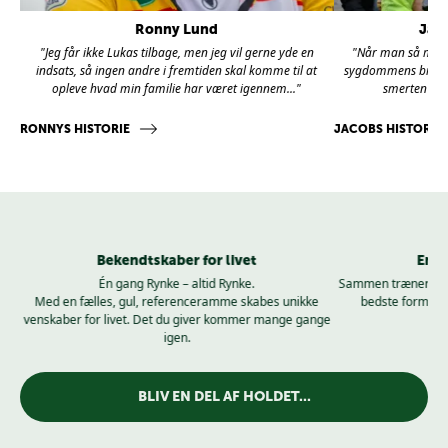
Ronny Lund
Jac
, og
"Jeg får ikke Lukas tilbage, men jeg vil gerne yde en
"Når man så mang
indsats, så ingen andre i fremtiden skal komme til at
sygdommens brutali
opleve hvad min familie har været igennem..."
smerten virk
RONNYS HISTORIE
JACOBS HISTORIE
Bekendtskaber for livet
En u
isme
Én gang Rynke – altid Rynke.
Sammen træner vi s
tion
Med en fælles, gul, referenceramme skabes unikke
bedste form, så 
venskaber for livet. Det du giver kommer mange gange
igen.
BLIV EN DEL AF HOLDET...