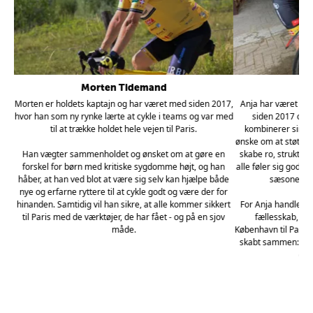
Morten Tidemand
A
Morten er holdets kaptajn og har været med siden 2017,
Anja har været en
hvor han som ny rynke lærte at cykle i teams og var med
siden 2017 og t
til at trække holdet hele vejen til Paris.
kombinerer sin gl
ønske om at støtte e
Han vægter sammenholdet og ønsket om at gøre en
skabe ro, struktur 
forskel for børn med kritiske sygdomme højt, og han
alle føler sig godt k
håber, at han ved blot at være sig selv kan hjælpe både
sæsonens o
nye og erfarne ryttere til at cykle godt og være der for
hinanden. Samtidig vil han sikre, at alle kommer sikkert
For Anja handler 
til Paris med de værktøjer, de har fået - og på en sjov
fællesskab, udv
måde.
København til Paris
skabt sammen: dedi
gør
grin
 i
øre