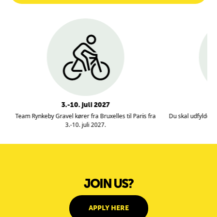
l,
3.-10. juli 2027
A
Team Rynkeby Gravel kører fra Bruxelles til Paris fra
Du skal udfylde 
3.-10. juli 2027.
JOIN US?
APPLY HERE