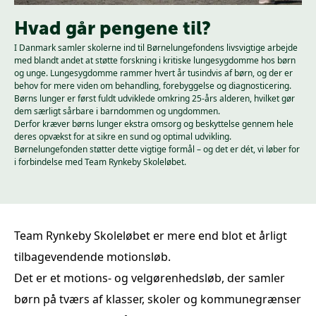
Hvad går pengene til?
I Danmark samler skolerne ind til Børnelungefondens livsvigtige arbejde
med blandt andet at støtte forskning i kritiske lungesygdomme hos børn
og unge. Lungesygdomme rammer hvert år tusindvis af børn, og der er
behov for mere viden om behandling, forebyggelse og diagnosticering.
Børns lunger er først fuldt udviklede omkring 25-års alderen, hvilket gør
dem særligt sårbare i barndommen og ungdommen.
Derfor kræver børns lunger ekstra omsorg og beskyttelse gennem hele
deres opvækst for at sikre en sund og optimal udvikling.
Børnelungefonden støtter dette vigtige formål – og det er dét, vi løber for
i forbindelse med Team Rynkeby Skoleløbet.
Team Rynkeby Skoleløbet er mere end blot et årligt
tilbagevendende motionsløb.
Det er et motions- og velgørenhedsløb, der samler
børn på tværs af klasser, skoler og kommunegrænser