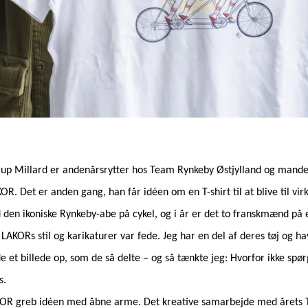
rup Millard er andenårsrytter hos Team Rynkeby Østjylland og mande
 Det er anden gang, han får idéen om en T-shirt til at blive til virk
 den ikoniske Rynkeby-abe på cykel, og i år er det to franskmænd på
, LAKORs stil og karikaturer var fede. Jeg har en del af deres tøj og h
e et billede op, som de så delte – og så tænkte jeg: Hvorfor ikke spø
s.
OR greb idéen med åbne arme. Det kreative samarbejde med årets T-s