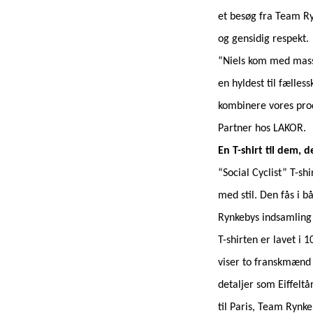
et besøg fra Team R
og gensidig respekt.
“Niels kom med masse
en hyldest til fælles
kombinere vores prod
Partner hos LAKOR.
En T-shirt til dem, 
“Social Cyclist” T-sh
med stil. Den fås i b
Rynkebys indsamling 
T-shirten er lavet i
viser to franskmænd
detaljer som Eiffeltå
til Paris, Team Rynk