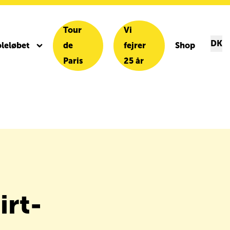
Tour
Vi
DK
leløbet
de
fejrer
Shop
Paris
25 år
irt-