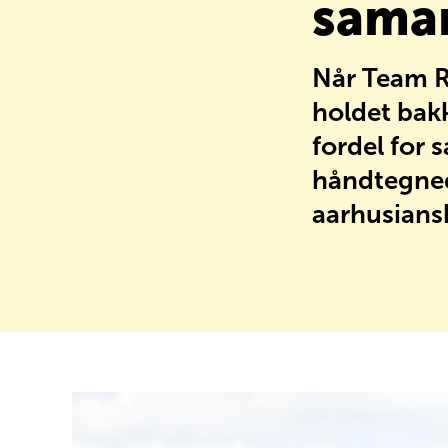
sama
FAQ
Når Team R
holdet bakk
fordel for 
håndtegned
aarhusians