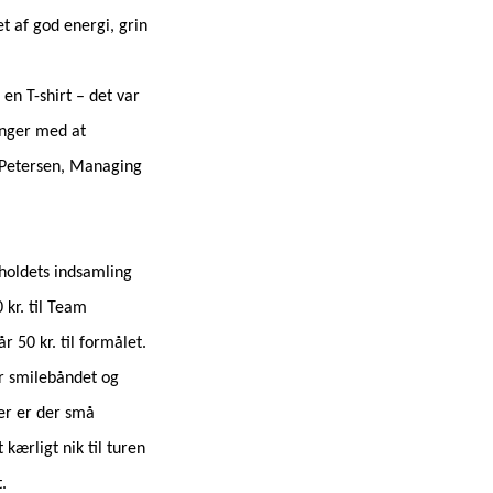
 af god energi, grin
en T-shirt – det var
ringer med at
 Petersen, Managing
elholdets indsamling
 kr. til Team
 50 kr. til formålet.
er smilebåndet og
er er der små
kærligt nik til turen
.