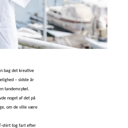
n bag det kreative
elighed – sidste år
 en tandemcykel.
avde noget af det på
rge, om de ville være
hirt tog fart efter