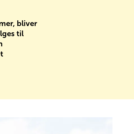
er, bliver
ges til
n
t