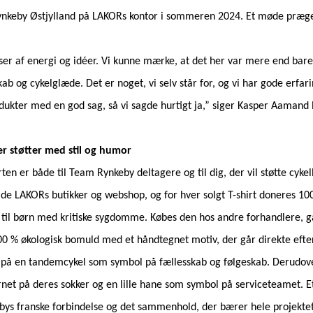
ynkeby Østjylland på LAKORs kontor i sommeren 2024. Et møde præget
r af energi og idéer. Vi kunne mærke, at det her var mere end bare 
skab og cykelglæde. Det er noget, vi selv står for, og vi har gode erfa
ukter med en god sag, så vi sagde hurtigt ja,” siger Kasper Aamand
der støtter med stil og humor
irten er både til Team Rynkeby deltagere og til dig, der vil støtte cyk
åde LAKORs butikker og webshop, og for hver solgt T-shirt doneres 100
til børn med kritiske sygdomme. Købes den hos andre forhandlere, går
 100 % økologisk bomuld med et håndtegnet motiv, der går direkte eft
 på en tandemcykel som symbol på fællesskab og følgeskab. Derudov
rnet på deres sokker og en lille hane som symbol på serviceteamet. Et 
ebys franske forbindelse og det sammenhold, der bærer hele projektet