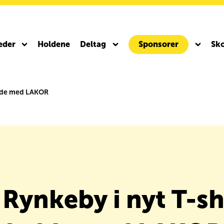
eder
Holdene
Deltag
Sponsorer
Sko
ejde med LAKOR
to ICR
Team Rynkeby Gravel 2027
Rynkeby i nyt T-sh