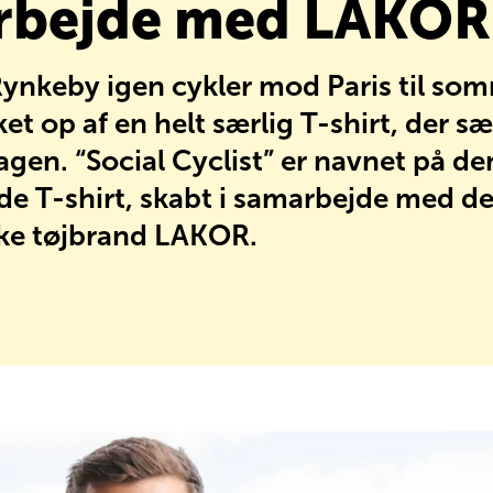
rbejde med LAKOR
ynkeby igen cykler mod Paris til somm
et op af en helt særlig T-shirt, der sæl
sagen. “Social Cyclist” er navnet på de
e T-shirt, skabt i samarbejde med de
ke tøjbrand LAKOR.